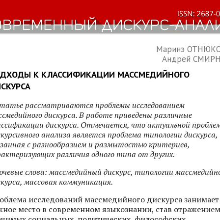
Маринэ ОТНЮК
Андрей СМИР
ДХОДЫ К КЛАССИФИКАЦИИ МАССМЕДИЙНОГО
СКУРСА
статье рассматриваются проблемы исследованием
ссмедийного дискурса. В работе приведены различные
ассификации дискурса. Отмечается, что актуальной пробле
скурсивного анализа является проблема типологии дискурса,
язанная с разнообразием и размытостью критериев,
рактеризующих различия одного типа от других.
ючевые слова: массмедийный дискурс, типологии массмедийн
скурса, массовая коммуникация.
облема исследований массмедийного дискурса занимает
жное место в современном языкознании, став отражение
ачимых социальных, политических, философских,