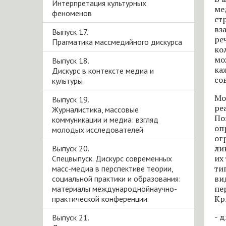
Интерпретация культурных
ме
феноменов
ст
вз
Выпуск 17.
ре
Прагматика массмедийного дискурса
ко
мо
Выпуск 18.
ка
Дискурс в контексте медиа и
со
культуры
Мо
Выпуск 19.
ре
Журналистика, массовые
По
коммуникации и медиа: взгляд
оп
молодых исследователей
ог
ли
Выпуск 20.
их
Спецвыпуск. Дискурс современных
ти
масс-медиа в перспективе теории,
ви
социальной практики и образования:
пе
материалы международнойнаучно-
Кр
практической конференции
- 
Выпуск 21.