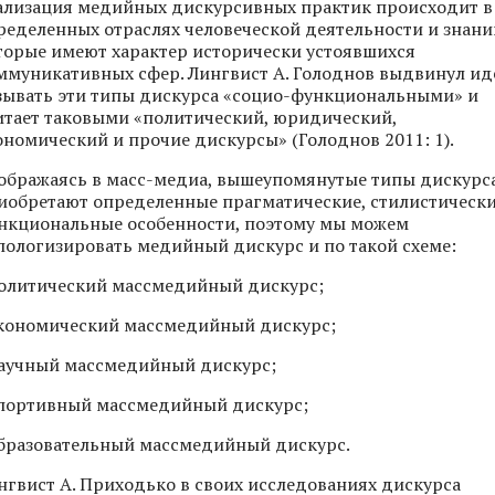
ализация медийных дискурсивных практик происходит в
ределенных отраслях человеческой деятельности и знани
торые имеют характер исторически устоявшихся
ммуникативных сфер. Лингвист А. Голоднов выдвинул и
зывать эти типы дискурса «социо-функциональными» и
итает таковыми «политический, юридический,
ономический и прочие дискурсы» (Голоднов 2011: 1).
ображаясь в масс-медиа, вышеупомянутые типы дискурс
иобретают определенные прагматические, стилистически
нкциональные особенности, поэтому мы можем
пологизировать медийный дискурс и по такой схеме:
политический массмедийный дискурс;
экономический массмедийный дискурс;
научный массмедийный дискурс;
спортивный массмедийный дискурс;
образовательный массмедийный дискурс.
нгвист А. Приходько в своих исследованиях дискурса