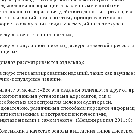
едъявления информации и различными способами
гнитивного отображения действительности. При анализе
чатных изданий согласно этому принципу возможно
ворить о следующих видах массмедийного дискурса:
дискурс «качественной прессы»;
дискурс популярной прессы (дискурсы «желтой прессы» и
янцевых
рналов рассматриваются отдельно);
дискурс специализированных изданий, таких как научные 
учно-популярные издание.
нгвист отмечает: «Все эти издания отличаются друг от др
к когнитивными установками адресантов, так и
особностью их восприятия целевой аудиторией,
едовательно, различными способами передачи информа
ингвистическими и экстралингвистическими),
едставленными в самом тексте» (Менджерицкая 2011: 8).
 Кожемякин в качестве основы выделения типов дискурса