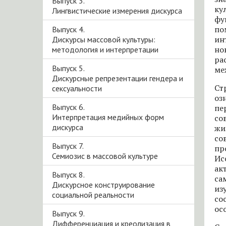
Выпуск 3.
ку
Лингвистические измерения дискурса
фу
по
Выпуск 4.
ин
Дискурсы массовой культуры:
но
методология и интерпретации
ра
Выпуск 5.
ме
Дискурсные репрезентации гендера и
Ст
сексуальности
оз
Выпуск 6.
пе
Интерпретация медийных форм
со
дискурса
жи
со
Выпуск 7.
пр
Семиозис в массовой культуре
Ис
ак
Выпуск 8.
са
Дискурсное конструирование
из
социальной реальности
со
ос
Выпуск 9.
Дифференциация и креолизация в