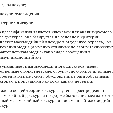
радиодискурс;
дискурс телевидения;
интернет-дискурс.
а классификация является ключевой для анализируемого
па дискурса, она базируется на основном критерии,
деляет массмедийный дискурс в отдельную отрасль, - на
лючении медиа (а именно отличных по своим технически
рактеристикам медиа) как канала сообщения в
ммуникационный акт.
е указанные типы массмедийного дискурса имеют
бственные стилистические, структурно-композиционные 
презентативные схемы, обусловленные разнообразными
кторами, присущими каждому каналу передачи.
гласно общей теории дискурса, ученые распределяют
ссмедийный дискурс и по форме бытования медиатексто
тный массмедийный дискурс и письменный массмедийн
скурс.