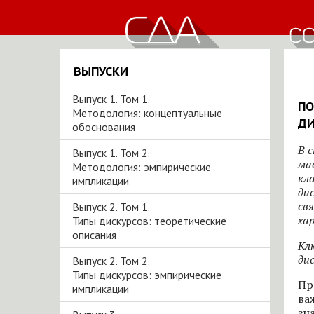
ВЫПУСКИ
Выпуск 1. Том 1.
ПО
Методология: концептуальные
ДИ
обоснования
В 
Выпуск 1. Том 2.
ма
Методология: эмпирические
кл
импликации
ди
св
Выпуск 2. Том 1.
ха
Типы дискурсов: теоретические
описания
Кл
ди
Выпуск 2. Том 2.
Типы дискурсов: эмпирические
Пр
импликации
ва
зн