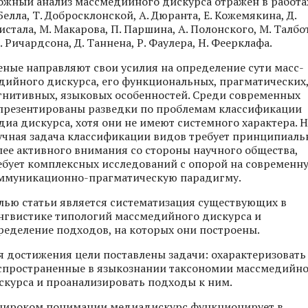
ожный анализ массмедийного дискурса отражен в работа
 Белла, Т. Добросклонской, А. Дюранта, Е. Кожемякина, Д.
истала, М. Макарова, П. Паршина, А. Полонского, М. Талбо
. Ричардсона, Д. Таннена, Р. Фаулера, Н. Феерклафа.
еные направляют свои усилия на определение сути масс-
дийного дискурса, его функциональных, прагматических
гнитивных, языковых особенностей. Среди современных
презентированы разведки по проблемам классификации
диа дискурса, хотя они не имеют системного характера. 
учная задача классификации видов требует принципиаль
лее активного внимания со стороны научного общества,
ебует комплексных исследований с опорой на современн
ммуникационно-прагматическую парадигму.
лью статьи является систематизация существующих в
нгвистике типологий массмедийного дискурса и
ределение подходов, на которых они построены.
я достижения цели поставлены задачи: охарактеризовать
спространенные в языкознании таксономии массмедийн
скурса и проанализировать подходы к ним.
широком понимании медиадискурс функционирует в