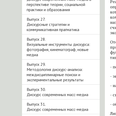
Ре
перспективе теории, социальной
оп
практики и образования
ко
ко
Выпуск 27.
на
Дискурсные стратегии и
сч
коммуникативная прагматика
эк
Выпуск 28.
От
Визуальные инструменты дискурса:
пр
фотография, кинематограф, новые
фу
медиа
ти
Выпуск 29.
- 
Методология дискурс-анализа:
междисциплинарные поиски и
- 
экспериментальные результаты
- 
Выпуск 30.
Дискурс современных масс-медиа
- 
- 
Выпуск 31.
Дискурс современных масс-медиа
Ли