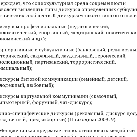
верждает, что социокультурная среда современности
зволяет вычленять типы дискурса определенных субкуль
этнических сообществ. К дискурсам такого типа он относи
дискурсы профессиональные (педагогический,
пломатический, спортивный, медицинский, политически
ономический и др.);
корпоративные и субкультурные (банковский, религиозны
отерический, сакральный, лаудативный, героический,
волюционный, партизанский, террористический,
иминальный);
дискурсы бытовой коммуникации (семейный, детский,
лодежный, любовный);
дискурсы виртуальной коммуникации (сказочный,
мпьютерный, форумный, чат-дискурс);
социо-специфические дискурсы (рекламный, дискурс досу
аздничный, предвыборный) (Приходько 2009: 9).
 Менджерицкая предлагает типологизировать медийный
скурс, руководствуясь разнообразными стратегиями