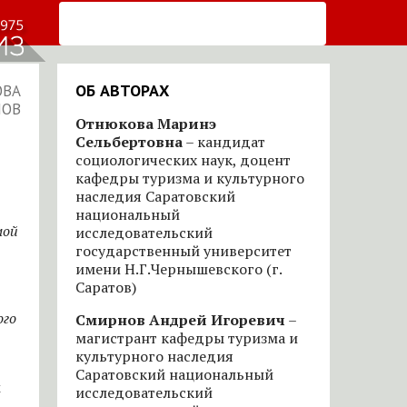
ОБ АВТОРАХ
ОВА
НОВ
Отнюкова Маринэ
Сельбертовна
– кандидат
социологических наук, доцент
кафедры туризма и культурного
наследия Саратовский
национальный
мой
исследовательский
государственный университет
имени Н.Г.Чернышевского (г.
Саратов)
ого
Смирнов Андрей Игоревич
–
магистрант кафедры туризма и
культурного наследия
Саратовский национальный
м
исследовательский