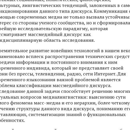
льтурных, лингвистических тенденций, заложенных в са
нкционировании данного типа дискурса. Коммуникация 
мощью современных медиа не только вызвала устойчивы
терес со стороны ученого сообщества, но и сформировала
вейшую исследовательскую парадигму, которая
ссматривает массмедийный дискурс как
ждисциплинарную область исследования.
ремительное развитие новейших технологий в нашем век
наменовало всплеск распространения технических средст
редачи информации и постоянного внимания к ним
временного индивида, который не представляет своей
зни без прессы, телевидения, радио, сети Интернет. Для
временного языкознания важной проблемой является
облема классификации массмедийного дискурса.
следование данной задачи способствует решению многи
туальных вопросов медиалингвистики: выяснению сути
мого феномена масс-медиа и его иерархии, более четкому
учению структуры данного вида дискурса, пониманию ег
ставляющих, систематизации знаний о функциональных
обенностях.