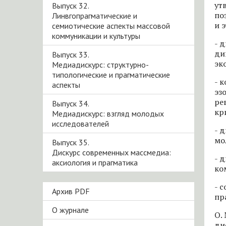
ут
Выпуск 32.
по
Линвгопрагматические и
и 
семиотические аспекты массовой
коммуникации и культуры
- 
ди
Выпуск 33.
эк
Медиадискурс: структурно-
типологические и прагматические
- 
аспекты
эз
ре
Выпуск 34.
кр
Медиадискурс: взгляд молодых
исследователей
- 
мо
Выпуск 35.
Дискурс современных массмедиа:
- 
аксиология и прагматика
ко
- 
Архив PDF
пр
О журнале
О.
ди