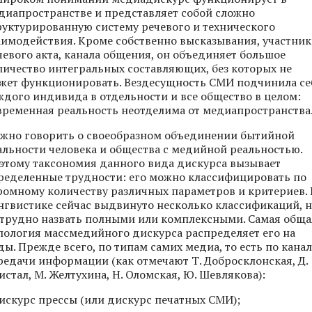
диапространстве и представляет собой сложно
руктурированную систему речевого и технического
аимодействия. Кроме собственно высказывания, участник
чевого акта, канала общения, он объединяет большое
личество интегральных составляющих, без которых не
жет функционировать. Вездесущность СМИ подчинила се
ждого индивида в отдельности и все общество в целом:
временная реальность неотделима от медиапространства
жно говорить о своеобразном объединении бытийной
альности человека и общества с медийной реальностью.
этому таксономия данного вида дискурса вызывает
ределенные трудности: его можно классифицировать по
ромному количеству различных параметров и критериев. 
нгвистике сейчас выдвинуто несколько классификаций, 
 трудно назвать полными или комплексными. Самая обща
пология массмедийного дискурса распределяет его на
ды. Прежде всего, по типам самих медиа, то есть по кана
редачи информации (как отмечают Т. Добросклонская, Д.
истал, М. Желтухина, Н. Оломская, Ю. Шевлякова):
дискурс прессы (или дискурс печатных СМИ);