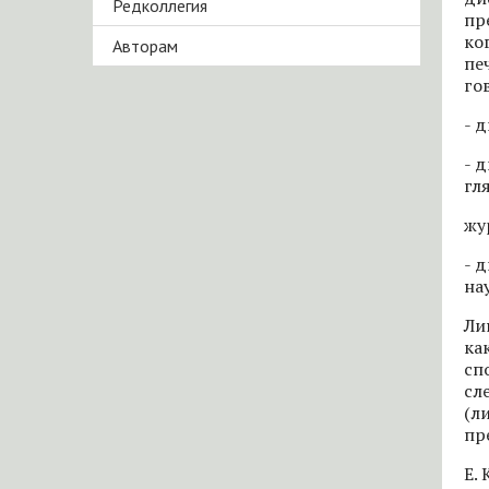
Редколлегия
пр
ко
Авторам
пе
го
- 
- 
гл
жу
- 
на
Ли
ка
сп
сл
(л
пр
Е.