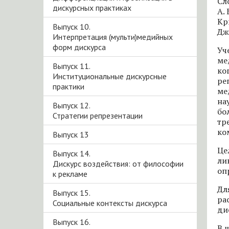
Сл
дискурсных практиках
А.
Кр
Выпуск 10.
Дж
Интерпретация (мульти)медийных
форм дискурса
Уч
ме
Выпуск 11.
ко
Институциональные дискурсные
ре
практики
ме
на
Выпуск 12.
бо
Стратегии репрезентации
тр
ко
Выпуск 13
Це
Выпуск 14.
ли
Дискурс воздействия: от философии
оп
к рекламе
Дл
Выпуск 15.
ра
Социальные контексты дискурса
ди
Выпуск 16.
В 