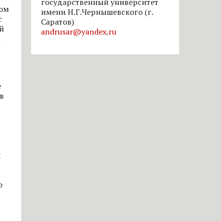
государственный университет
мом
имени Н.Г.Чернышевского (г.
с
Саратов)
й
andrusar@yandex.ru
е
в
х
о